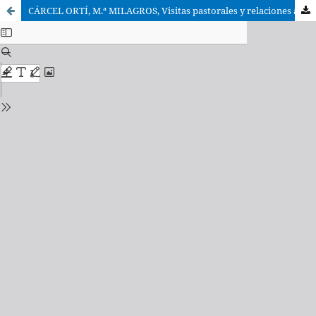
CÁRCEL ORTÍ, M.ª MILAGROS, Visitas pastorales y relaciones ad Limina. Fuentes para la geografía eclesiástica