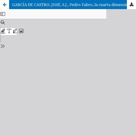
GARCÍA DE CASTRO, JOSÉ, S.J., Pedro Fabro, la cuarta dimensión. Orar y vivir