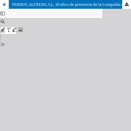
VERDOY, ALFREDO, S.J., 50 años de presencia de la Compañía de Jesús en El Pozo del Tío Raimundo