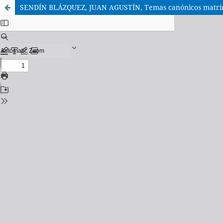
SENDÍN BLÁZQUEZ, JUAN AGUSTÍN, Temas canónicos matrimon