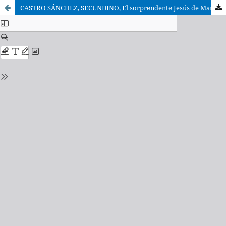
CASTRO SÁNCHEZ, SECUNDINO, El sorprendente Jesús de Marcos. El evangelio de Marcos por dentro