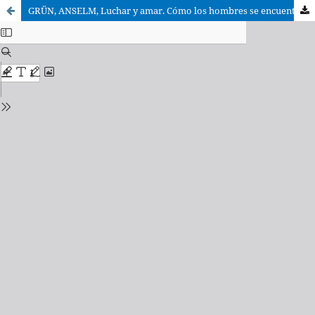
GRÜN, ANSELM, Luchar y amar. Cómo los hombres se encuentran a sí mismos