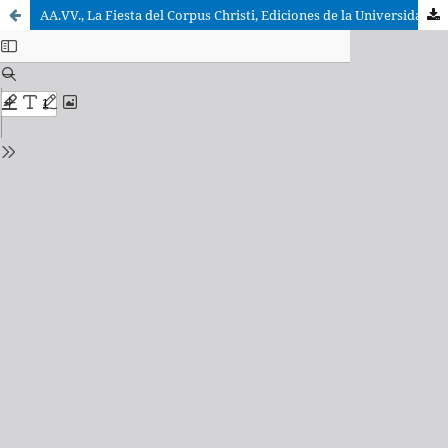
AA.VV., La Fiesta del Corpus Christi, Ediciones de la Universidad de Castilla-La Mancha