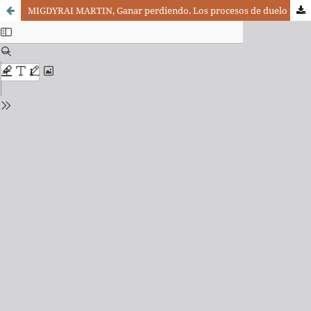
MIGDYRAI MARTIN, Ganar perdiendo. Los procesos de duelo y las experiencias de pérdida: Muerte-Divorcio-Migración. Bilbao: Desclée de Brouwer, 2010, 153 pp.