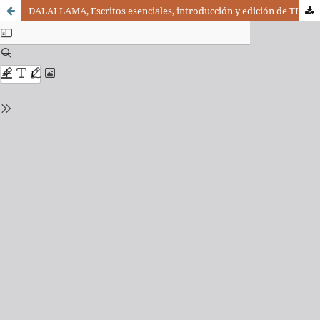
DALAI LAMA, Escritos esenciales, introducción y edición de THOMAS A. FORSTHOEFEL, Santander: Sal Terrae, 2009, 191 pp.