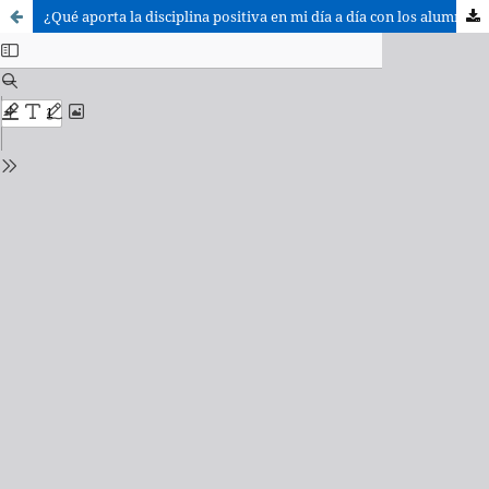
¿Qué aporta la disciplina positiva en mi día a día con los alumnos y qué les aporta a ellos que utilicemos este estilo educativo?