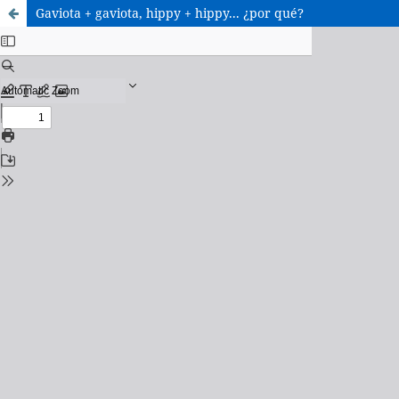
Gaviota + gaviota, hippy + hippy... ¿por qué?