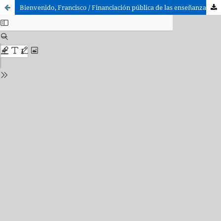
Bienvenido, Francisco / Financiación pública de las enseñanzas no obligatorias