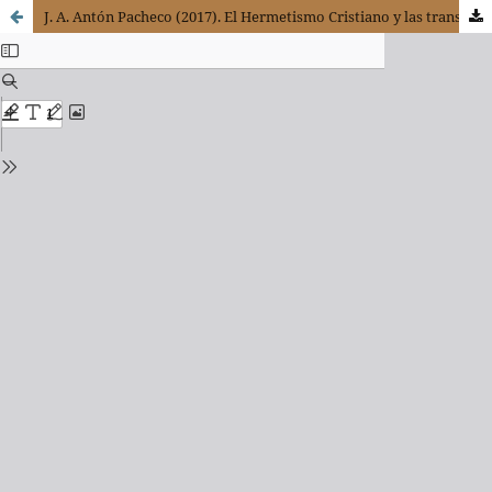
J. A. Antón Pacheco (2017). El Hermetismo Cristiano y las transformaciones del Logos