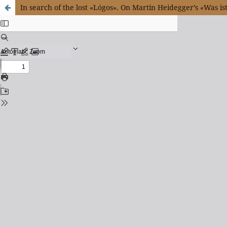
In search of the lost «Lógos». On Martin Heidegger’s «Was ist