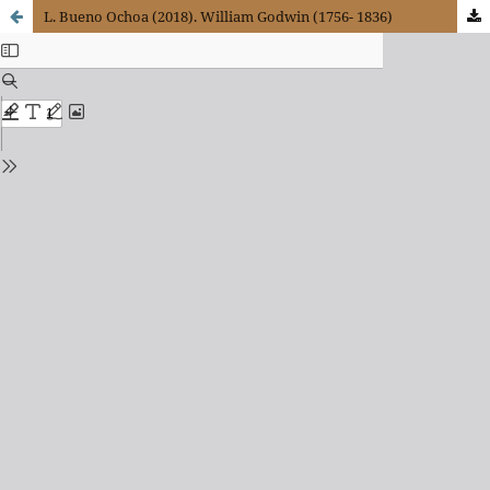
L. Bueno Ochoa (2018). William Godwin (1756- 1836)