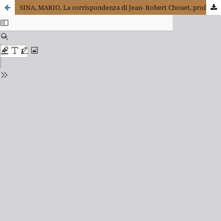
SINA, MARIO, La corrispondenza di Jean- Robert Chouet, professore di filosofia a Saumur e a Ginevra