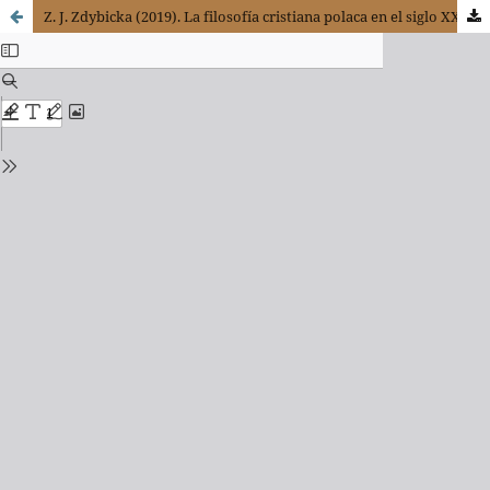
Z. J. Zdybicka (2019). La filosofía cristiana polaca en el siglo XX