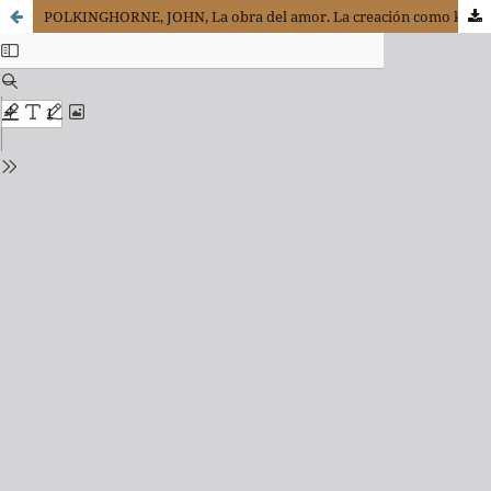
POLKINGHORNE, JOHN, La obra del amor. La creación como kénosis