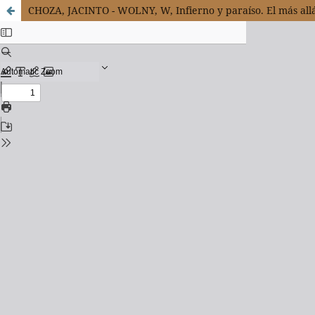
CHOZA, JACINTO - WOLNY, W, Infierno y paraíso. El más allá 