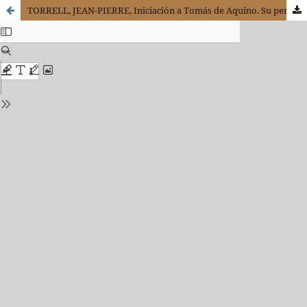
TORRELL, JEAN-PIERRE, Iniciación a Tomás de Aquino. Su persona y su obra