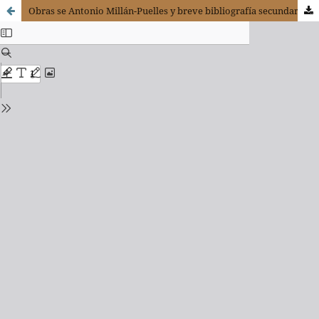
Obras se Antonio Millán-Puelles y breve bibliografía secundaria