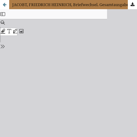
JACOBT, FRIEDRICH HEINRICH, Briefwechsel. Gesamtausgabe der Bayerischen Akademie der Wisseschaften, Reihe II, Band 3. Briefwechsel 1782-1784. Nr. 751-1107; Kommentar von Michael Brüggen unter Mitwinkugg von Albert Mues und Gudrun Schury.