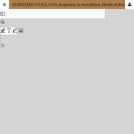
QUINTEIRO FIUZA, LUIS, Repensar la metafísica. Desde el Realismo Trascendental de J. I. Alcorta