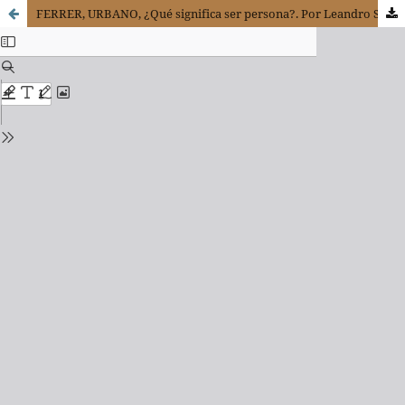
FERRER, URBANO, ¿Qué significa ser persona?. Por Leandro Sequeiros