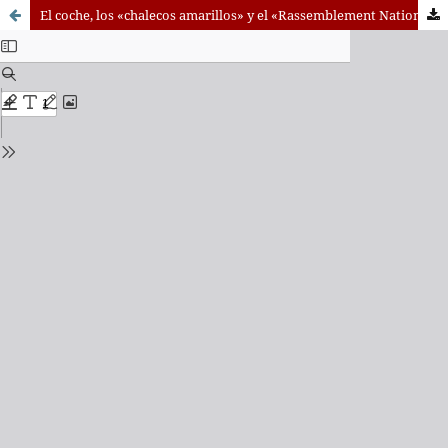
El coche, los «chalecos amarillos» y el «Rassemblement National»