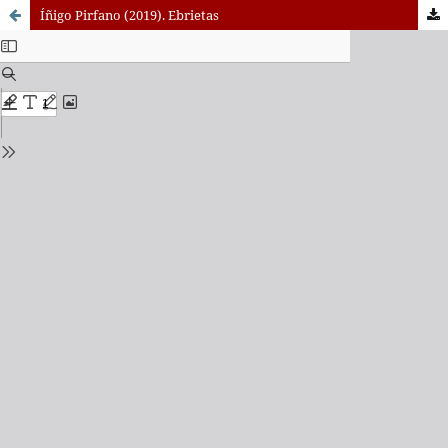
Íñigo Pirfano (2019). Ebrietas