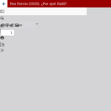
Pau Farràs (2020). ¿Por qué Haití?