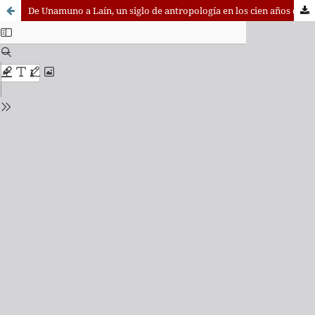
De Unamuno a Laín, un siglo de antropología en los cien años de «Razón y fe»