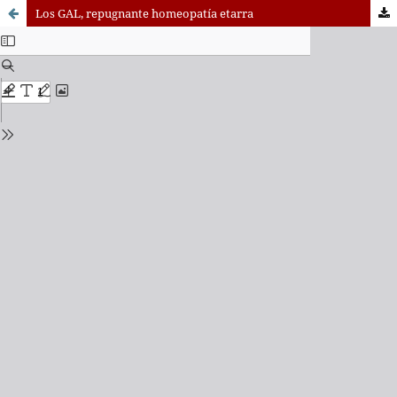
Los GAL, repugnante homeopatía etarra