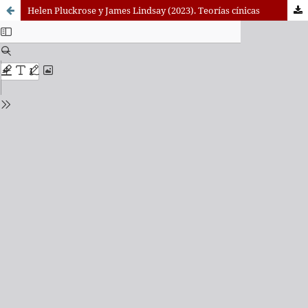
Helen Pluckrose y James Lindsay (2023). Teorías cínicas