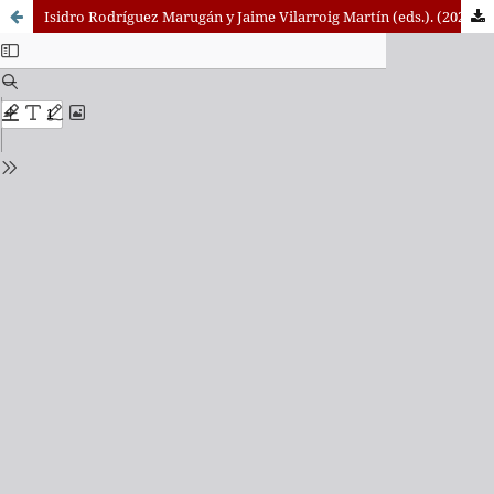
Isidro Rodríguez Marugán y Jaime Vilarroig Martín (eds.). (2025). La muerte, desdicha fuerte