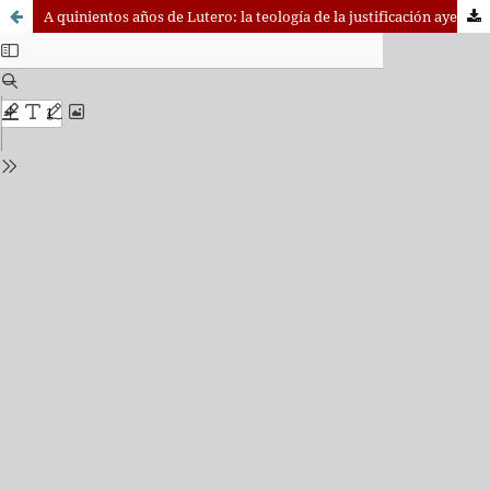
A quinientos años de Lutero: la teología de la justificación ayer y hoy