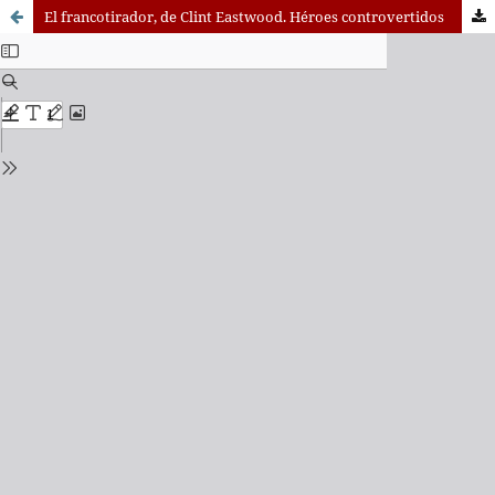
El francotirador, de Clint Eastwood. Héroes controvertidos