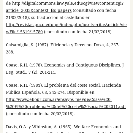
de
http://digitalcommons.law.yale.edu/cgi/viewcontent.cgi?
article=3035&context=fss_papers
(consultado con fecha
21/02/2018); su traducción al castellano en
http://revistas.pucp.edu.pe/index.php/iusetveritas/article/vie
wFile/15319/15780
(consultado con fecha 21/02/2018).
Calsamiglia, S. (1987). Eficiencia y Derecho. Doxa, 4, 267-
288.
Coase, R.H. (1978). Economics and Contiguous Disciplines. J
Leg. Stud., 7 (2), 201-211.
Coase, R.H. (1981). El problema del coste social. Hacienda
Pública Española, 68, 245-274. Disponible en
http://www.ebour.com.ar/ensayos_meyde/Coase%20-
%20El%20problema%20del%20coste%20social%202011.pdf
(consultado con fecha 20/02/2018).
Davis, O.A. y Whinston, A. (1965). Welfare Economics and