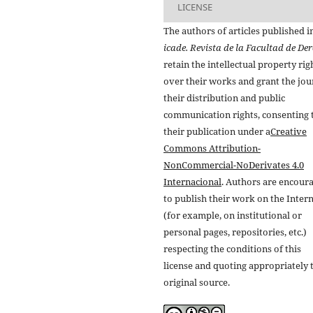
LICENSE
The authors of articles published i
icade. Revista de la Facultad de De
retain the intellectual property rig
over their works and grant the jou
their distribution and public
communication rights, consenting 
their publication under a
Creative
Commons Attribution-
NonCommercial-NoDerivates 4.0
Internacional
. Authors are encour
to publish their work on the Inter
(for example, on institutional or
personal pages, repositories, etc.)
respecting the conditions of this
license and quoting appropriately 
original source.