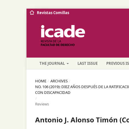
Revistas Comillas
THE JOURNAL
LAST ISSUE
PREVIOUS I
HOME
/
ARCHIVES
/
NO. 106 (2019): DIEZ AÑOS DESPUÉS DE LA RATIFI
CON DISCAPACIDAD
/
Reviews
Antonio J. Alonso Timón (Co