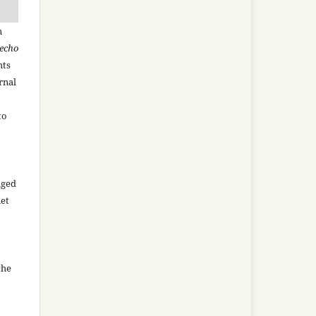
n
recho
hts
rnal
to
aged
net
the