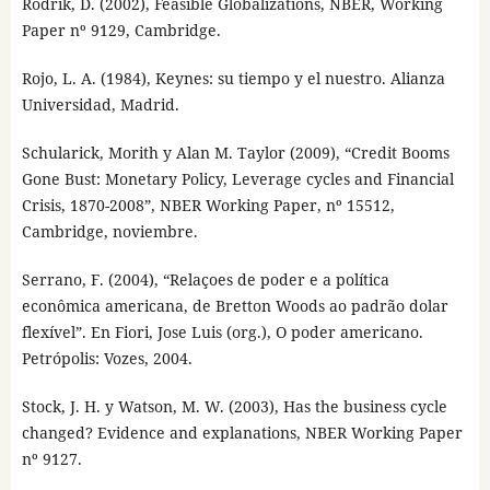
Rodrik, D. (2002), Feasible Globalizations, NBER, Working
Paper nº 9129, Cambridge.
Rojo, L. A. (1984), Keynes: su tiempo y el nuestro. Alianza
Universidad, Madrid.
Schularick, Morith y Alan M. Taylor (2009), “Credit Booms
Gone Bust: Monetary Policy, Leverage cycles and Financial
Crisis, 1870-2008”, NBER Working Paper, nº 15512,
Cambridge, noviembre.
Serrano, F. (2004), “Relaçoes de poder e a política
econômica americana, de Bretton Woods ao padrão dolar
flexível”. En Fiori, Jose Luis (org.), O poder americano.
Petrópolis: Vozes, 2004.
Stock, J. H. y Watson, M. W. (2003), Has the business cycle
changed? Evidence and explanations, NBER Working Paper
nº 9127.