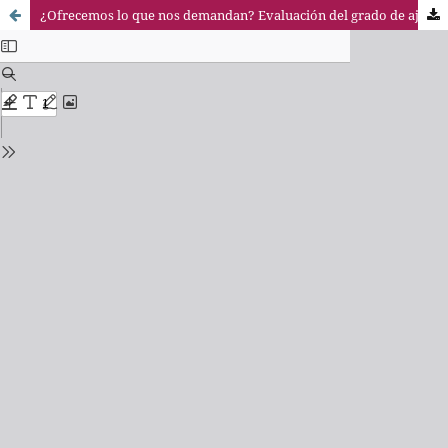
¿Ofrecemos lo que nos demandan? Evaluación del grado de ajuste del perfil competencial obtenido por los alumnos de ADE y el demandado por las empresas