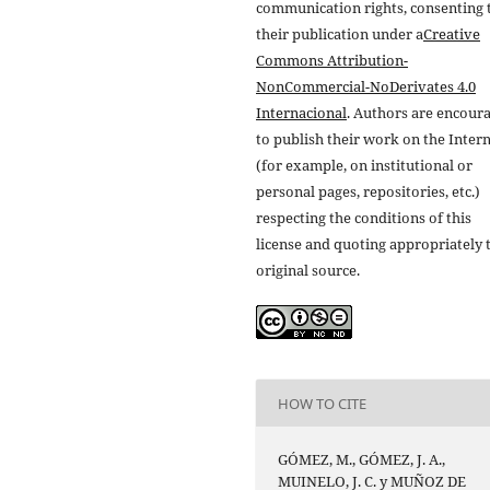
communication rights, consenting 
their publication under a
Creative
Commons Attribution-
NonCommercial-NoDerivates 4.0
Internacional
. Authors are encour
to publish their work on the Inter
(for example, on institutional or
personal pages, repositories, etc.)
respecting the conditions of this
license and quoting appropriately 
original source.
HOW TO CITE
GÓMEZ, M., GÓMEZ, J. A.,
MUINELO, J. C. y MUÑOZ DE