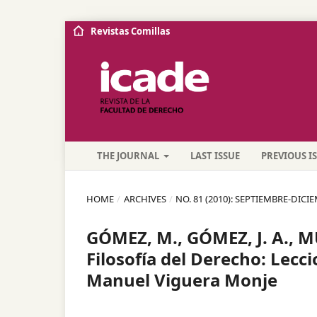
Revistas Comillas
THE JOURNAL
LAST ISSUE
PREVIOUS I
HOME
/
ARCHIVES
/
NO. 81 (2010): SEPTIEMBRE-DICI
GÓMEZ, M., GÓMEZ, J. A., 
Filosofía del Derecho: Lecc
Manuel Viguera Monje