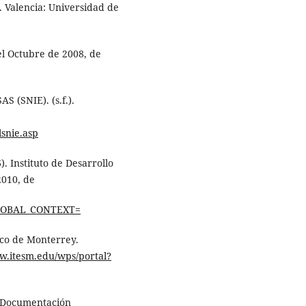
. Valencia: Universidad de
l Octubre de 2008, de
(SNIE). (s.f.).
snie.asp
Instituto de Desarrollo
2010, de
GLOBAL_CONTEXT=
co de Monterrey.
w.itesm.edu/wps/portal?
e Documentación