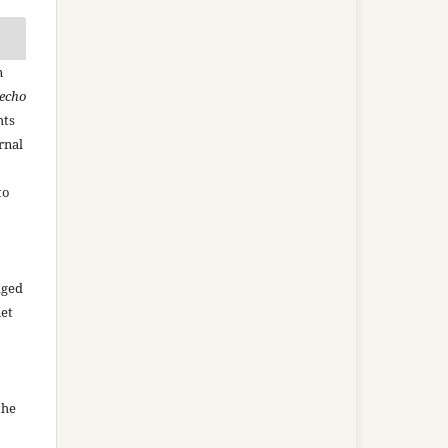
n
recho
hts
rnal
to
aged
net
the