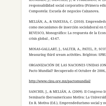
responsabilidad social corporativa (Primera edic
Compostela: Escuela de negocios Caixanova.
MELIÁN, A., & VANESSA, C. (2010). Emprendedu
como mecanismos de inserción sociolaboral en ti
REVESCO, Monográfico: La respuesta de la Econ
crisis global , 43-67.
MOSAS-GALLART, J., SALTER, A., PATEL, P., SCOT
Measuring third sream activities. Brighton: SPR
ORGANIZACIÓN DE LAS NACIONES UNIDAS (ONU).
Pacto Mundial? Recuperado el Octubre de 2006,
http://www.cinu.org.mx/pactomundial/
SANCHIS, J., & MELIÁN, A. (2009). II Congreso I
Seminario Iberoamericano Motiva: La Universi
En R. Motiva (Ed.), Emprendedurismo social y n