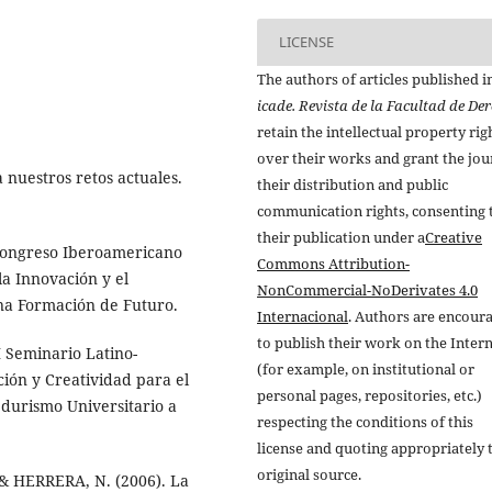
LICENSE
The authors of articles published i
icade. Revista de la Facultad de De
retain the intellectual property rig
over their works and grant the jou
 nuestros retos actuales.
their distribution and public
communication rights, consenting 
their publication under a
Creative
 Congreso Iberoamericano
Commons Attribution-
la Innovación y el
NonCommercial-NoDerivates 4.0
a Formación de Futuro.
Internacional
. Authors are encour
to publish their work on the Inter
I Seminario Latino-
(for example, on institutional or
ión y Creatividad para el
personal pages, repositories, etc.)
durismo Universitario a
respecting the conditions of this
license and quoting appropriately 
original source.
 & HERRERA, N. (2006). La