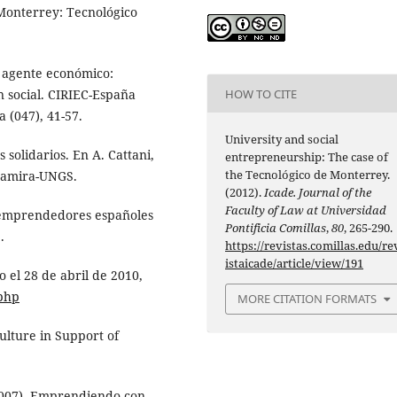
 Monterrey: Tecnológico
 agente económico:
n social. CIRIEC-España
HOW TO CITE
 (047), 41-57.
University and social
solidarios. En A. Cattani,
entrepreneurship: The case of
the Tecnológico de Monterrey.
ltamira-UNGS.
(2012).
Icade. Journal of the
Faculty of Law at Universidad
 emprendedores españoles
Pontificia Comillas
,
80
, 265-290.
.
https://revistas.comillas.edu/re
istaicade/article/view/191
 el 28 de abril de 2010,
php
MORE CITATION FORMATS
ulture in Support of
.
2007). Emprendiendo con