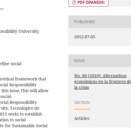
PDF (SPANISH)
aro
PUBLISHED
nsibility University,
2012-07-05
ISSUE
efine social
No. 80 (2010): Alternativas
oretical framework that
económicas en la frontera d
cial Responsibility
la crisis
this issue.This will allow
social
cial Responsibility
SECTION
ersity, Tecnológico de
015 seeks to establish
Articles
tion to social
te for Sustainable Social