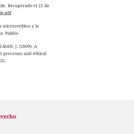
hile. Recuperado el 22 de
sb.pdf
s microcréditos y la
a: Paidós.
LMAN, J. (2009). A
h processes and ethical
532.
erecho