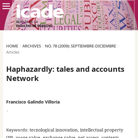
HOME
/
ARCHIVES
/
NO. 78 (2009): SEPTIEMBRE-DICIEMBRE
/
Articles
Haphazardly: tales and accounts
Network
Francisco Galindo Villoria
,
Keywords:
tecnological innovation, intellectual property
(IP), usage value, exchange value, net access, contents,