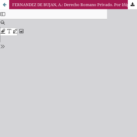
FERNANDEZ DE BUJAN, A.: Derecho Romano Privado. Por Iñigo Navarro