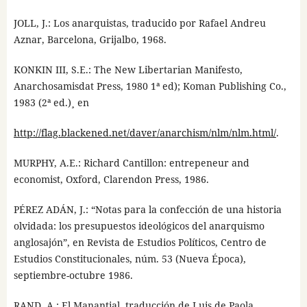
JOLL, J.: Los anarquistas, traducido por Rafael Andreu
Aznar, Barcelona, Grijalbo, 1968.
KONKIN III, S.E.: The New Libertarian Manifesto,
Anarchosamisdat Press, 1980 1ª ed); Koman Publishing Co.,
1983 (2ª ed.)¸ en
http://flag.blackened.net/daver/anarchism/nlm/nlm.html/
.
MURPHY, A.E.: Richard Cantillon: entrepeneur and
economist, Oxford, Clarendon Press, 1986.
PÉREZ ADÁN, J.: “Notas para la confección de una historia
olvidada: los presupuestos ideológicos del anarquismo
anglosajón”, en Revista de Estudios Políticos, Centro de
Estudios Constitucionales, núm. 53 (Nueva Época),
septiembre-octubre 1986.
RAND, A.: El Manantial, traducción de Luis de Paola,