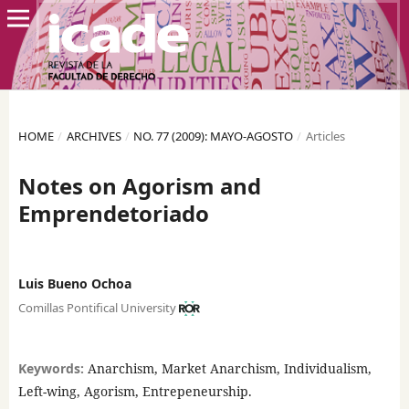
HOME
/
ARCHIVES
/
NO. 77 (2009): MAYO-AGOSTO
/
Articles
Notes on Agorism and
Emprendetoriado
Luis Bueno Ochoa
Comillas Pontifical University
Keywords:
Anarchism, Market Anarchism, Individualism,
Left-wing, Agorism, Entrepeneurship.