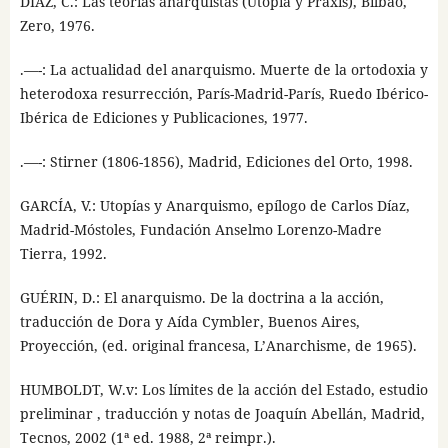
DÍAZ, C.: Las teorías anarquistas (Utopía y Praxis), Bilbao,
Zero, 1976.
.—-: La actualidad del anarquismo. Muerte de la ortodoxia y
heterodoxa resurrección, París-Madrid-París, Ruedo Ibérico-
Ibérica de Ediciones y Publicaciones, 1977.
.—-: Stirner (1806-1856), Madrid, Ediciones del Orto, 1998.
GARCÍA, V.: Utopías y Anarquismo, epílogo de Carlos Díaz,
Madrid-Móstoles, Fundación Anselmo Lorenzo-Madre
Tierra, 1992.
GUÉRIN, D.: El anarquismo. De la doctrina a la acción,
traducción de Dora y Aída Cymbler, Buenos Aires,
Proyección, (ed. original francesa, L’Anarchisme, de 1965).
HUMBOLDT, W.v: Los límites de la acción del Estado, estudio
preliminar , traducción y notas de Joaquín Abellán, Madrid,
Tecnos, 2002 (1ª ed. 1988, 2ª reimpr.).