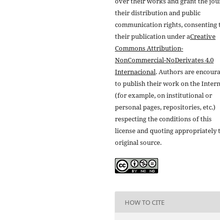
over their works and grant the jou
their distribution and public
communication rights, consenting 
their publication under a
Creative
Commons Attribution-
NonCommercial-NoDerivates 4.0
Internacional
. Authors are encour
to publish their work on the Inter
(for example, on institutional or
personal pages, repositories, etc.)
respecting the conditions of this
license and quoting appropriately 
original source.
HOW TO CITE