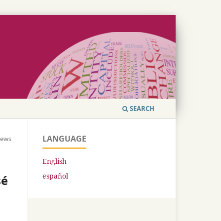
SEARCH
LANGUAGE
iews
English
español
sé