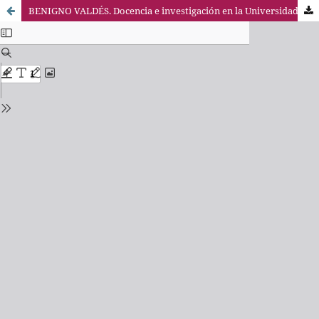
BENIGNO VALDÉS. Docencia e investigación en la Universidad española: situación actual y futuro deseable