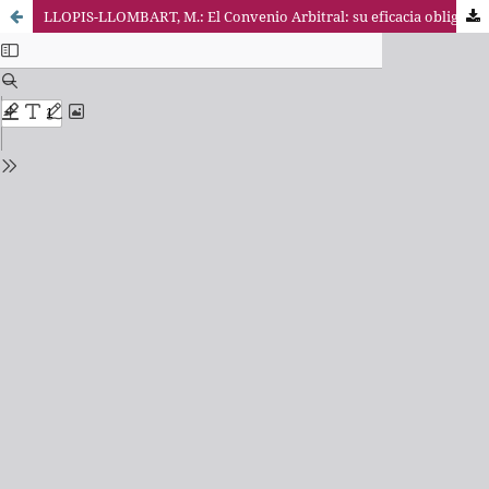
LLOPIS-LLOMBART, M.: El Convenio Arbitral: su eficacia obligatoria. Por María Megías Falcón