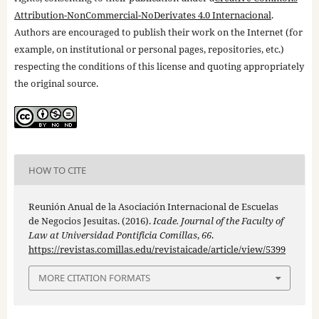
Attribution-NonCommercial-NoDerivates 4.0 Internacional
.
Authors are encouraged to publish their work on the Internet (for
example, on institutional or personal pages, repositories, etc.)
respecting the conditions of this license and quoting appropriately
the original source.
HOW TO CITE
Reunión Anual de la Asociación Internacional de Escuelas
de Negocios Jesuitas. (2016).
Icade. Journal of the Faculty of
Law at Universidad Pontificia Comillas
,
66
.
https://revistas.comillas.edu/revistaicade/article/view/5399
MORE CITATION FORMATS