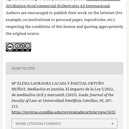
Attribution-NonCommercial-NoDerivates 4.0 Internacional
.
Authors are encouraged to publish their work on the Internet (for
example, on institutional or personal pages, repositories, etc.)
respecting the conditions of this license and quoting appropriately
the original source.
HOW TO CITE
Mª ELENA LAURAOBA LACASA Y PASCUAL ORTUÑO
MUÑOZ. Mediación es justicia. El impacto de la Ley 5/2012,
de mediación civil y mercantil. (2015).
Icade. Journal of the
Faculty of Law at Universidad Pontificia Comillas
,
95
, 207-
213.
https://revistas.comillas.edu/revistaicade/article/view/5635
MORE CITATION FORMATS