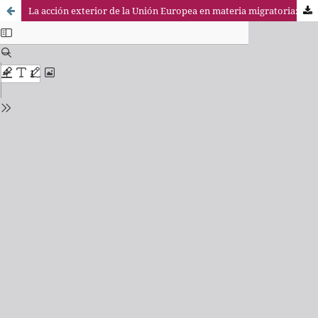
La acción exterior de la Unión Europea en materia migratoria: un problema de reparto de competencias