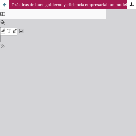
Prácticas de buen gobierno y eficiencia empresarial: un modelo de gobierno corporativo para las empresas del IBEX35