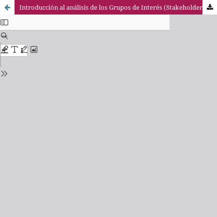
Introducción al análisis de los Grupos de Interés (Stakeholders) utilizando el razonamiento ético